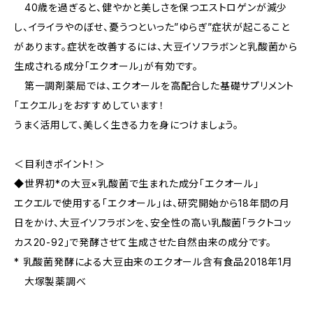
40歳を過ぎると、健やかと美しさを保つエストロゲンが減少
し、イライラやのぼせ、憂うつといった”ゆらぎ”症状が起こること
があります。症状を改善するには、大豆イソフラボンと乳酸菌から
生成される成分「エクオール」が有効です。
第一調剤薬局では、エクオールを高配合した基礎サプリメント
「エクエル」をおすすめしています！
うまく活用して、美しく生きる力を身につけましょう。
＜目利きポイント！＞
◆世界初*の大豆×乳酸菌で生まれた成分「エクオール」
エクエルで使用する「エクオール」は、研究開始から18年間の月
日をかけ、大豆イソフラボンを、安全性の高い乳酸菌「ラクトコッ
カス20-92」で発酵させて生成させた自然由来の成分です。
* 乳酸菌発酵による大豆由来のエクオール含有食品2018年1月
大塚製薬調べ