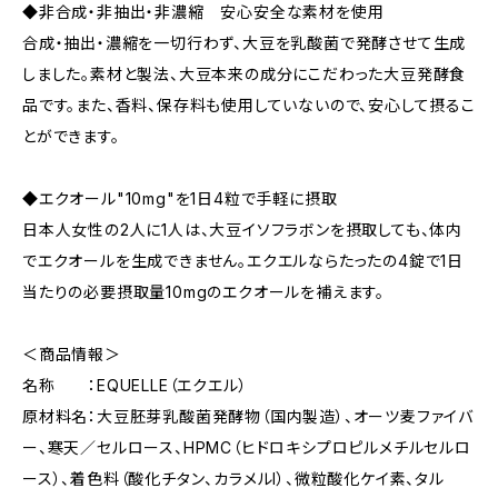
◆非合成・非抽出・非濃縮 安心安全な素材を使用
合成・抽出・濃縮を一切行わず、大豆を乳酸菌で発酵させて生成
しました。素材と製法、大豆本来の成分にこだわった大豆発酵食
品です。また、香料、保存料も使用していないので、安心して摂るこ
とができます。
◆エクオール"10mg"を1日4粒で手軽に摂取
日本人女性の2人に1人は、大豆イソフラボンを摂取しても、体内
でエクオールを生成できません。エクエルならたったの4錠で1日
当たりの必要摂取量10mgのエクオールを補えます。
＜商品情報＞
名称 ：EQUELLE（エクエル）
原材料名：大豆胚芽乳酸菌発酵物（国内製造）、オーツ麦ファイバ
ー、寒天／セルロース、HPMC（ヒドロキシプロピルメチルセルロ
ース）、着色料（酸化チタン、カラメルI）、微粒酸化ケイ素、タル