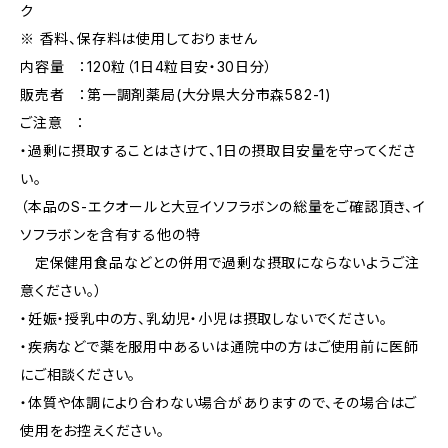
ク
※ 香料、保存料は使用しておりません
内容量 ：120粒（1日4粒目安・30日分）
販売者 ：第一調剤薬局(大分県大分市森582-1)
ご注意 ：
・過剰に摂取することはさけて、1日の摂取目安量を守ってくださ
い。
（本品のS-エクオールと大豆イソフラボンの総量をご確認頂き、イ
ソフラボンを含有する他の特
定保健用食品などとの併用で過剰な摂取にならないようご注
意ください。）
・妊娠・授乳中の方、乳幼児・小児は摂取しないでください。
・疾病などで薬を服用中あるいは通院中の方はご使用前に医師
にご相談ください。
・体質や体調により合わない場合がありますので、その場合はご
使用をお控えください。