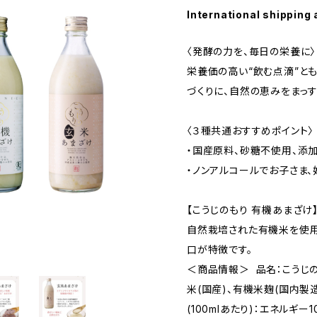
International shipping 
〈発酵の力を、毎日の栄養に〉
栄養価の高い“飲む点滴”と
づくりに、自然の恵みをまっす
〈３種共通おすすめポイント〉
・国産原料、砂糖不使用、添
・ノンアルコールでお子さま
【こうじのもり 有機あまざけ
自然栽培された有機米を使用
口が特徴です。
＜商品情報＞ 品名：こうじ
米(国産)、有機米麹(国内製造
(100mlあたり)：エネルギー10