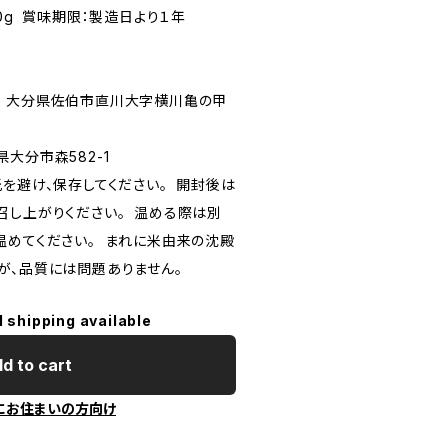
量0g 賞味期限：製造日より１年
社 大分県佐伯市直川大字横川亀の甲
大分市森582-1
を避け、保存してください。 開封後は
召し上がりください。 温める際は別
温めてください。 まれに米由来の沈殿
が、品質には問題ありません。
l shipping available
d to cart
にお住まいの方向け