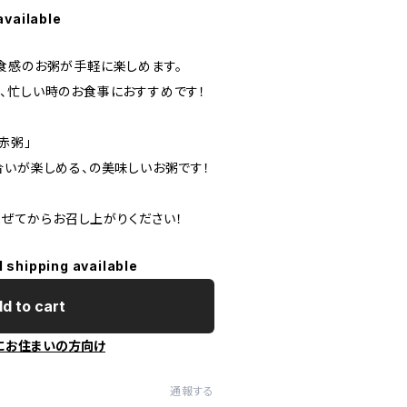
available
食感のお粥が手軽に楽しめます。
、忙しい時のお食事におすすめです！
赤粥」
合いが楽しめる、の美味しいお粥です！
き混ぜてからお召し上がりください！
l shipping available
d to cart
にお住まいの方向け
通報する