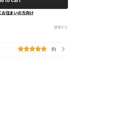
d to cart
にお住まいの方向け
通報する
(1)