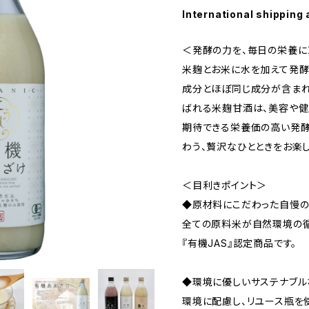
International shipping 
＜発酵の力を、毎日の栄養に
米麹とお米に水を加えて発酵
成分とほぼ同じ成分が含まれ
ばれる米麹甘酒は、美容や健
期待できる栄養価の高い発酵
わう、贅沢なひとときをお楽し
＜目利きポイント＞
◆原材料にこだわった自慢
全ての原料米が自然環境の
『有機JAS』認定商品です。
◆環境に優しいサステナブル
環境に配慮し、リユース瓶を