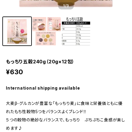
1
/3
もっちり五穀240g（20g×12包）
¥630
International shipping available
大麦β-グルカンが豊富な「もっちり麦」に食味と栄養価ともに優
れたもち性穀物5つをバランスよくブレンド‼︎
５つの穀物の絶妙なバランスで、もっちり ぷちぷちこ食感が楽し
めます♪