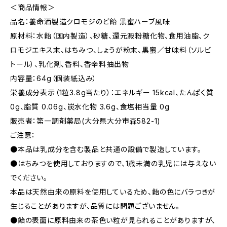
＜商品情報＞
品名：養命酒製造クロモジのど飴 黒蜜ハーブ風味
原材料：水飴（国内製造）、砂糖、還元澱粉糖化物、食用油脂、ク
ロモジエキス末、はちみつ、しょうが粉末、黒蜜／甘味料（ソルビ
トール）、乳化剤、香料、香辛料抽出物
内容量：64g（個装紙込み）
栄養成分表示（1粒3.8g当たり）：エネルギー 15kcal、たんぱく質
0g、脂質 0.06g、炭水化物 3.6g、食塩相当量 0g
販売者：第一調剤薬局(大分県大分市森582-1)
ご注意：
●本品は乳成分を含む製品と共通の設備で製造しています。
●はちみつを使用しておりますので、1歳未満の乳児には与えない
でください。
本品は天然由来の原料を使用しているため、飴の色にバラつきが
生じることがありますが、品質には問題ございません。
●飴の表面に原料由来の茶色い粒が見られることがありますが、