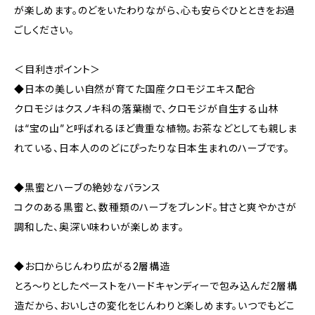
が楽しめます。のどをいたわりながら、心も安らぐひとときをお過
ごしください。
＜目利きポイント＞
◆日本の美しい自然が育てた国産クロモジエキス配合
クロモジはクスノキ科の落葉樹で、クロモジが自生する山林
は“宝の山”と呼ばれるほど貴重な植物。お茶などとしても親しま
れている、日本人ののどにぴったりな日本生まれのハーブです。
◆黒蜜とハーブの絶妙なバランス
コクのある黒蜜と、数種類のハーブをブレンド。甘さと爽やかさが
調和した、奥深い味わいが楽しめます。
◆お口からじんわり広がる2層構造
とろ～りとしたペーストをハードキャンディーで包み込んだ2層構
造だから、おいしさの変化をじんわりと楽しめます。いつでもどこ