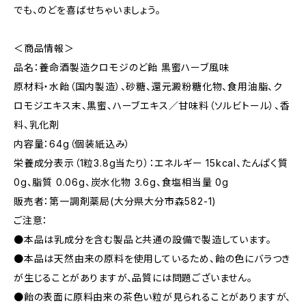
でも、のどを喜ばせちゃいましょう。
＜商品情報＞
品名：養命酒製造クロモジのど飴 黒蜜ハーブ風味
原材料・水飴（国内製造）、砂糖、還元澱粉糖化物、食用油脂、ク
ロモジエキス末、黒蜜、ハーブエキス／甘味料（ソルビトール）、香
料、乳化剤
内容量：64g（個装紙込み）
栄養成分表示（1粒3.8g当たり）：エネルギー 15kcal、たんぱく質
0g、脂質 0.06g、炭水化物 3.6g、食塩相当量 0g
販売者：第一調剤薬局(大分県大分市森582-1)
ご注意：
●本品は乳成分を含む製品と共通の設備で製造しています。
●本品は天然由来の原料を使用しているため、飴の色にバラつき
が生じることがありますが、品質には問題ございません。
●飴の表面に原料由来の茶色い粒が見られることがありますが、